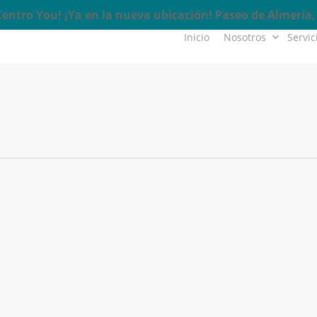
ntro You! ¡Ya en la nueva ubicación! Paseo de Almería, 
Inicio
Nosotros
Servic