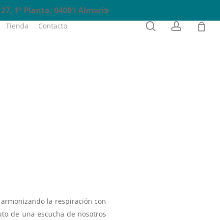
27, 1ª Planta, 04001 Almería
0
search
account
Tienda
Contacto
Reservas
 armonizando la respiración con
uto de una escucha de nosotros