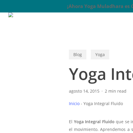
Skip
¡Ahora Yoga Muladhara es Ce
to
main
content
Blog
Yoga
Yoga Int
agosto 14, 2015
2 min read
Inicio
-
Yoga Integral Fluido
El
Yoga Integral Fluido
que se i
el movimiento. Aprendemos a s