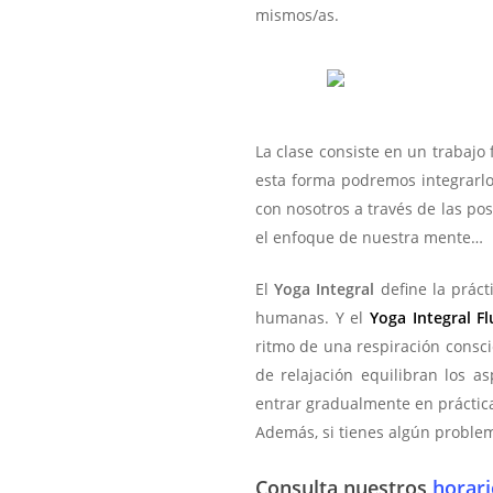
mismos/as.
La clase consiste en un trabajo 
esta forma podremos integrarlo 
con nosotros a través de las pos
el enfoque de nuestra mente…
El
Y
oga Integral
define la prác
humanas. Y el
Yoga Integral Fl
ritmo de una respiración consci
de relajación equilibran los a
entrar gradualmente en práctic
Además, si tienes algún problem
Consulta nuestros
horari