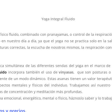
físico fluido, combinado con pranayamas, o control de la respiració
en nuestro día a día, ya que el yoga no se practica solo en la sal
turas correctas, la escucha de nosotros mismos, la respiración con
tica simultánea de las diferentes sendas del yoga en el marco de
uido
incorpora también el uso de
vinyasas
, que son posturas o 
ente de un modo dinámico. Estas asanas tienen un valor terapéutico
spectos mentales y físicos del individuo. Trabajamos así nuestro 
as de concentración y meditación más profundas.
a emocional, energético, mental o físico, háznoslo saber y lo traba
os y precios
.