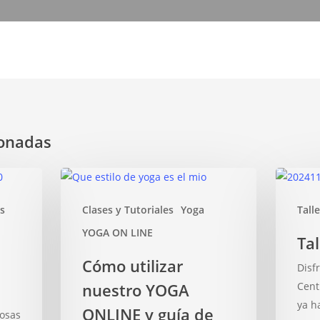
ionadas
Cómo
Taller
utilizar
de
s
Clases y Tutoriales
Yoga
Tall
nuestro
Yoga
YOGA
Nidra
YOGA ON LINE
Tal
ONLINE
Cómo utilizar
Disf
y
nuestro YOGA
Cent
guía
ya h
de
ONLINE y guía de
osas