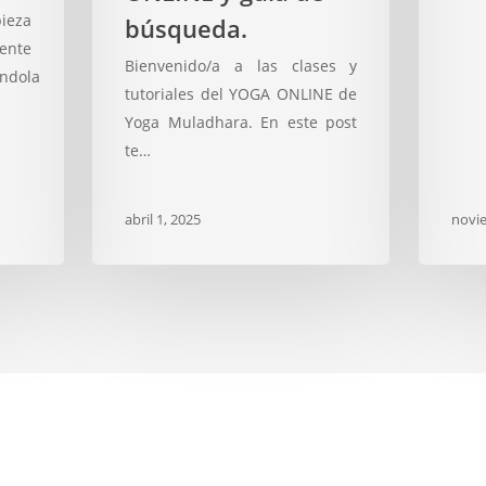
búsqueda.
ieza
búsqueda.
nte
Bienvenido/a a las clases y
ándola
tutoriales del YOGA ONLINE de
Yoga Muladhara. En este post
te…
abril 1, 2025
novi