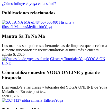
¿Cómo influye el yoga en la salud?
Publicaciones relacionadas
Historia y
Mantra
filosofía
Mantras
Meditación
Yoga
Sa
Ta
Mantra Sa Ta Na Ma
Na
Ma
Los mantras son poderosas herramientas de limpieza que acceden a
la mente subconsciente reestructurándola al nivel más elemental.…
agosto 6, 2026
Clases y Tutoriales
Yoga
YOGA ON
Cómo
LINE
utilizar
nuestro
Cómo utilizar nuestro YOGA ONLINE y guía de
YOGA
búsqueda.
ONLINE
y
Bienvenido/a a las clases y tutoriales del YOGA ONLINE de Yoga
guía
Muladhara. En este post te…
de
abril 1, 2025
búsqueda.
Taller
Talleres
Yoga
de
Yoga