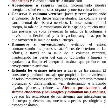
endorfinas
y la disminución de la inflamación.
Aprendemos a respirar mejor
, incrementado nuestra
energía, la salud en nuestros órganos y nuestra calma interior.
Conserva la columna vertebral joven y recta
previniendo
el deterioro de los discos intervertebrales. La columna es el
canal central del sistema nervioso, la base estructural del
cuerpo, la raíz de la musculatura de la espalda y mucho más.
Las posturas de yoga favorecen la salud de la columna a
través de la flexibilidad y la irrigación sanguínea, por lo
que favorecen la salud de todo el cuerpo.
Disminuye el envejecimiento
: evitando el estrés,
contrarrestando los procesos catabólicos de deterioro de las
células, a través de la salud de la columna vertebral,
manteniendo las partes del cuerpo lubricadas y limpias y
ayudando a limpiar el cuerpo de toxinas que producen un
envejecimiento artificial.
Estimula los órganos internos
a través de las asanas. El
constante y profundo masaje que propician los movimientos
de torso; movimientos circulares y torsiones, con respiraciones
profundas o diafragmáticas, van destensando e irrigando
hígado, páncreas, riñones….
Afectan positivamente al
sistema endocrino y neurológico y estimulan las glándulas
,
que son las reguladoras de los sistemas que interactúan en
el cuerpo y determinan, nuestros aspectos psicológicos y
estados de ánimo.