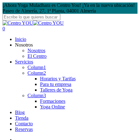
Skip
¡Ahora Yoga Muladhara es Centro You! ¡Ya en la nueva ubicación!
to
Paseo de Almería, 27, 1ª Planta, 04001 Almería
main
content
Close
Search
search
account
0
Menu
Inicio
Nosotros
Nosotros
El Centro
Servicios
Column1
Column2
Horarios y Tarifas
Para tu empresa
Talleres de Yoga
Column3
Formaciones
Yoga Online
Blog
Tienda
Contacto
Reservas
search