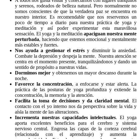
A todos nos gusta visitar y conectarnos con lugares tranquilos
y serenos, rodeados de belleza natural. Pero normalmente no
somos conscientes de que la verdadera paz se encuentra en
nuestro interior. Es recomendable que nos reservemos un
poco de tiempo a diario para nuestra práctica de yoga y
meditación y así poder experimentar esta maravillosa
sensación. El yoga y la meditación
apaciguan nuestra mente
perturbada
, haciendo que estemos emocional y mentalmente
más estables y fuertes.
Nos ayuda a gestionar el estrés
y disminuir la ansiedad.
Combate la depresión y despeja la mente. Nuestra atención se
centra en el momento presente, tranquilizándonos y dando un
sentido de propósito a nuestras vidas.
Dormimos mejor
y obtenemos un mayor descanso durante la
noche.
Favorece la concentración
, a enfocarse y estar alerta. La
práctica de las posturas de yoga profundiza y extiende la
concentración, la memoria y la atención.
Facilita la toma de decisiones y da claridad mental
. El
contacto con el yo interno nos da perspectiva sobre la vida y
aísla la mente de las alteraciones.
Incrementa nuestras capacidades intelectuales
. El yoga
aporta excelentes beneficios para el cerebro y sistema
nervioso central. Engrosa las capas de la corteza cerebral
(relacionada con el aprendizaje) y aumenta la