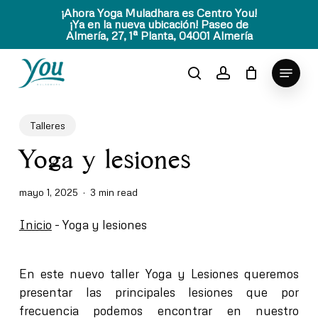
Skip
¡Ahora Yoga Muladhara es Centro You!
¡Ya en la nueva ubicación! Paseo de
to
Almería, 27, 1ª Planta, 04001 Almería
Close
main
Menu
content
Menu
search
account
Talleres
Yoga y lesiones
mayo 1, 2025
3 min read
Inicio
-
Yoga y lesiones
En este nuevo taller
Yoga y Lesiones
queremos
presentar las principales lesiones que por
frecuencia podemos encontrar en nuestro