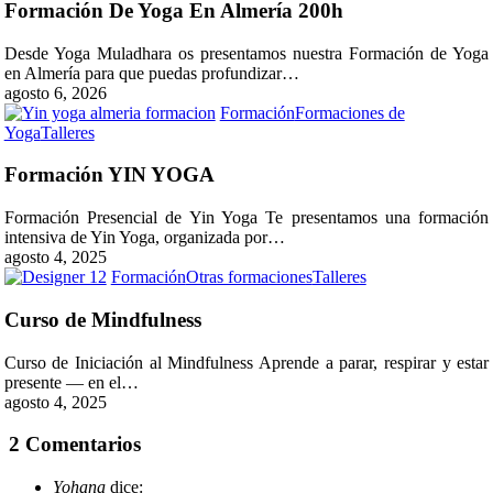
Yoga
Formación De Yoga En Almería 200h
En
Almería
Desde Yoga Muladhara os presentamos nuestra Formación de Yoga
200h
en Almería para que puedas profundizar…
agosto 6, 2026
Formación
Formaciones de
Formación
Yoga
Talleres
YIN
YOGA
Formación YIN YOGA
Formación Presencial de Yin Yoga Te presentamos una formación
intensiva de Yin Yoga, organizada por…
agosto 4, 2025
Curso
Formación
Otras formaciones
Talleres
de
Mindfulness
Curso de Mindfulness
Curso de Iniciación al Mindfulness Aprende a parar, respirar y estar
presente — en el…
agosto 4, 2025
2 Comentarios
Yohana
dice: