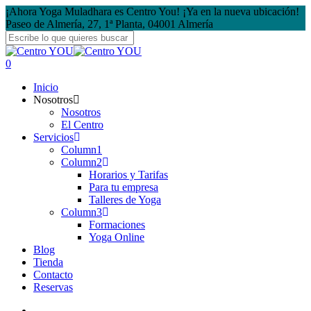
Skip
¡Ahora Yoga Muladhara es Centro You! ¡Ya en la nueva ubicación!
to
Paseo de Almería, 27, 1ª Planta, 04001 Almería
main
content
Close
Search
search
account
0
Menu
Inicio
Nosotros
Nosotros
El Centro
Servicios
Column1
Column2
Horarios y Tarifas
Para tu empresa
Talleres de Yoga
Column3
Formaciones
Yoga Online
Blog
Tienda
Contacto
Reservas
search