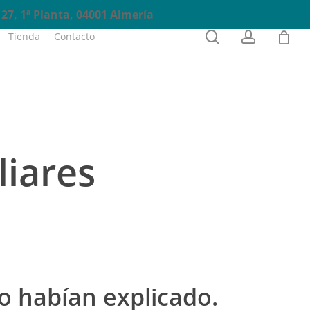
27, 1ª Planta, 04001 Almería
0
search
account
Tienda
Contacto
Reservas
liares
o habían explicado.