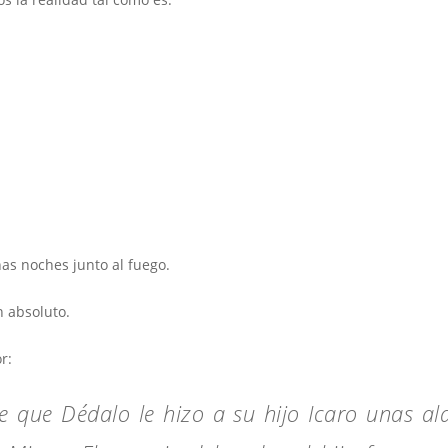
has noches junto al fuego.
n absoluto.
r:
e que Dédalo le hizo a su hijo Icaro unas al