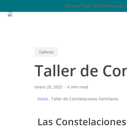
Skip
¡Ahora Yoga Muladhara es Ce
to
main
content
Talleres
Taller de Co
enero 20, 2025
6 min read
Inicio
-
Taller de Constelaciones Familiares
Las Constelaciones