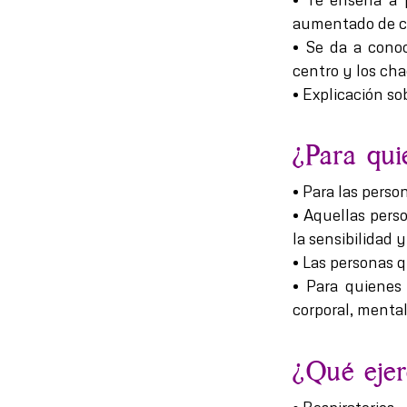
aumentado de c
• Se da a conoc
centro y los ch
• Explicación so
¿Para quié
• Para las perso
• Aquellas pers
la sensibilidad 
• Las personas 
• Para quienes 
corporal, mental
¿Qué ejerc