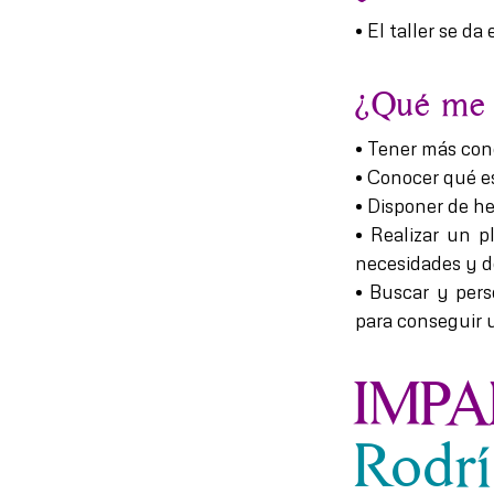
• El taller se da
¿Qué me o
• Tener más con
• Conocer qué es
• Disponer de h
• Realizar un p
necesidades y de
• Buscar y pers
para conseguir u
IMPA
Rodr