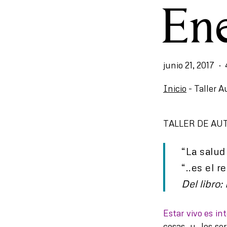
Ene
junio 21, 2017
Inicio
-
Taller A
TALLER DE A
“La salud
“..es el 
Del libro
Estar vivo es in
cosas y los se