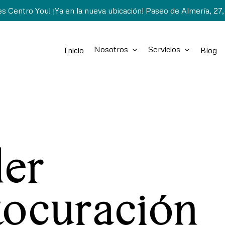
 Centro You! ¡Ya en la nueva ubicación! Paseo de Almería, 27,
Nosotros
Servicios
Inicio
Blog
ler
tocuración