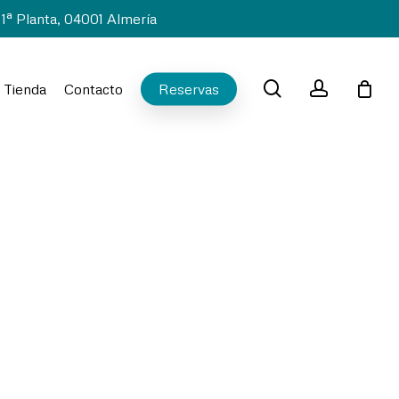
 1ª Planta, 04001 Almería
search
account
Tienda
Contacto
Reservas