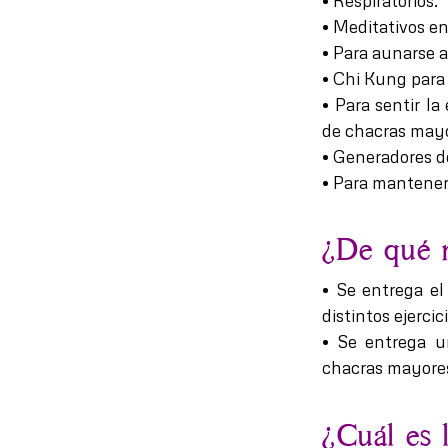
• Respiratorios.
• Meditativos e
• Para aunarse a 
• Chi Kung para
• Para sentir l
de chacras mayo
• Generadores d
• Para mantener
¿De qué m
• Se entrega el
distintos ejercic
• Se entrega un
chacras mayores
¿Cuál es l