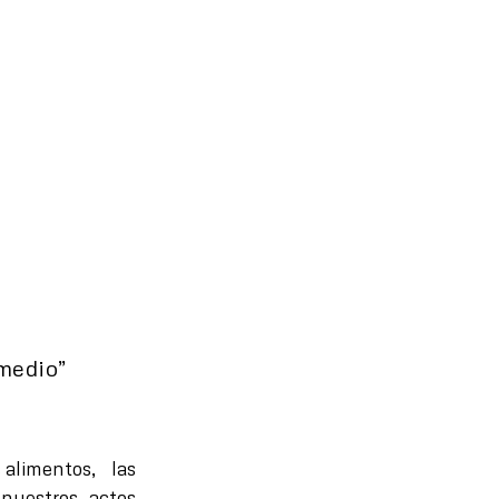
 medio”
s alimentos, las
nuestros actos.