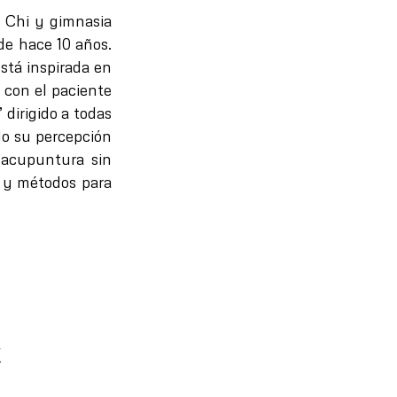
i Chi y gimnasia
de hace 10 años.
está inspirada en
 con el paciente
” dirigido a todas
do su percepción
 acupuntura sin
s y métodos para
/