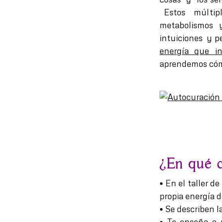
Estos múltipl
metabolismos y
intuiciones y 
energía que i
aprendemos cómo
¿En qué c
• En el taller d
propia energía d
• Se describen l
• Te enseña a p