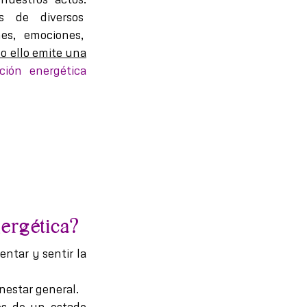
és de diversos
nes, emociones,
o ello emite una
ción energética
nergética?
entar y sentir la
enestar general.
vés de un estado