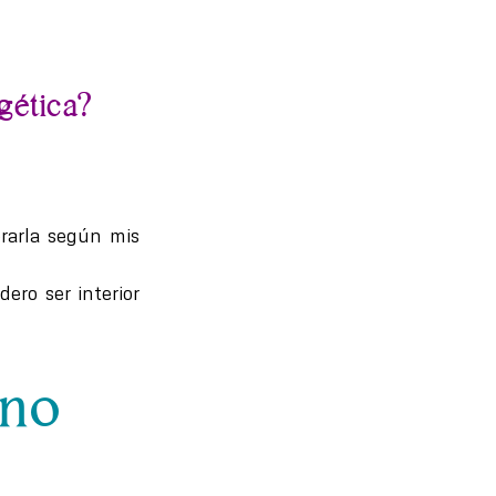
gética?
orarla según mis
ero ser interior
no