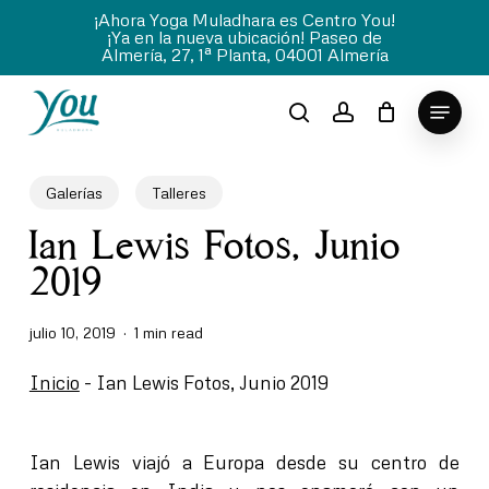
Skip
¡Ahora Yoga Muladhara es Centro You!
¡Ya en la nueva ubicación! Paseo de
to
Almería, 27, 1ª Planta, 04001 Almería
Close
main
Menu
content
Menu
search
account
Galerías
Talleres
Ian Lewis Fotos, Junio
2019
julio 10, 2019
1 min read
Inicio
-
Ian Lewis Fotos, Junio 2019
Ian Lewis
viajó a Europa desde su centro de