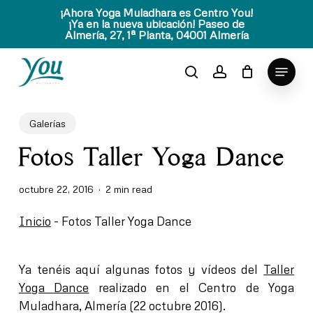
Skip
¡Ahora Yoga Muladhara es Centro You!
¡Ya en la nueva ubicación! Paseo de
to
Almería, 27, 1ª Planta, 04001 Almería
Close
main
Menu
content
Menu
search
account
Galerías
Fotos Taller Yoga Dance
octubre 22, 2016
2 min read
Inicio
-
Fotos Taller Yoga Dance
Ya tenéis aquí algunas fotos y vídeos del
Taller
Yoga Dance
realizado en el Centro de Yoga
Muladhara, Almería (22 octubre 2016).