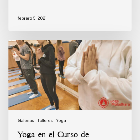
febrero 5, 2021
Yoga
en
el
Curso
de
Enfermería
de
la
UAL
–
Galerías
Talleres
Yoga
Feb20
Yoga en el Curso de