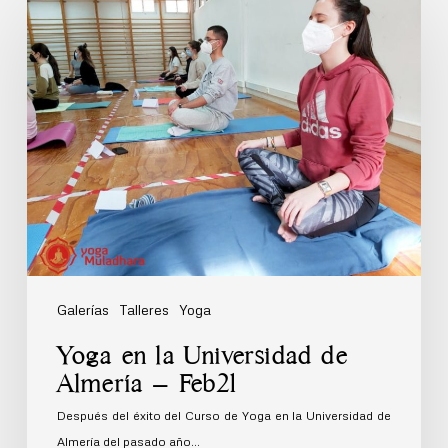
en
la
Universidad
de
Almería
–
Feb21
Galerías
Talleres
Yoga
Yoga en la Universidad de
Almería – Feb21
Después del éxito del Curso de Yoga en la Universidad de
Almería del pasado año…