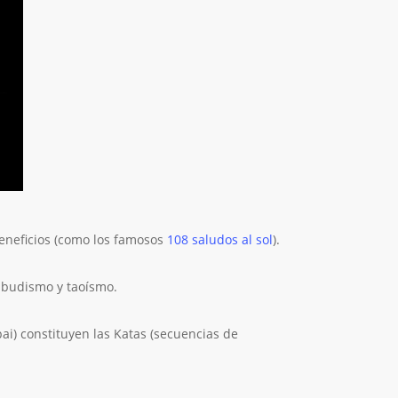
beneficios (como los famosos
108 saludos al sol
).
, budismo y taoísmo.
pai) constituyen las Katas (secuencias de