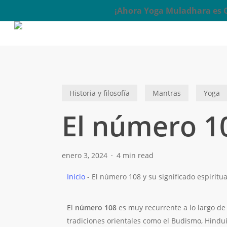
Skip
¡Ahora Yoga Muladhara es Ce
to
main
content
Historia y filosofía
Mantras
Yoga
El número 10
enero 3, 2024
4 min read
Inicio
-
El número 108 y su significado espiritua
El
número 108
es muy recurrente a lo largo de 
tradiciones orientales como el Budismo, Hindui