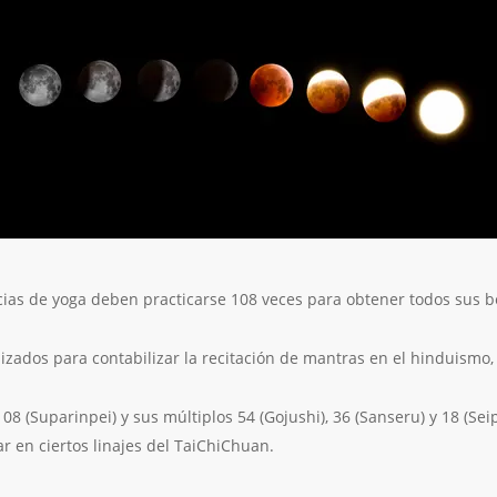
ncias de yoga deben practicarse 108 veces para obtener todos sus 
lizados para contabilizar la recitación de mantras en el hinduismo
08 (Suparinpei) y sus múltiplos 54 (Gojushi), 36 (Sanseru) y 18 (Sei
 en ciertos linajes del TaiChiChuan.