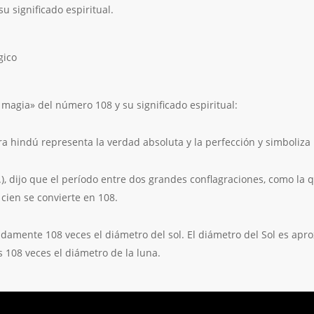
u significado espiritual.
magia» del número 108 y su significado espiritual:
a hindú representa la verdad absoluta y la perfección y simboliza l
C.), dijo que el período entre dos grandes conflagraciones, como la 
 cien se convierte en 108.
imadamente 108 veces el diámetro del sol. El diámetro del Sol es a
es 108 veces el diámetro de la luna.