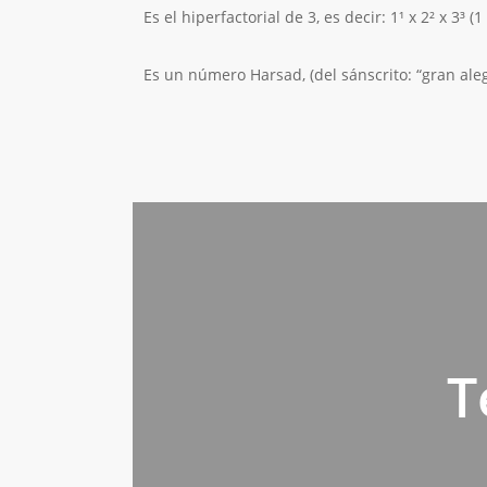
Es el hiperfactorial de 3, es decir: 1¹ x 2² x 3³ (1 
Es un número Harsad, (del sánscrito: “gran alegr
T