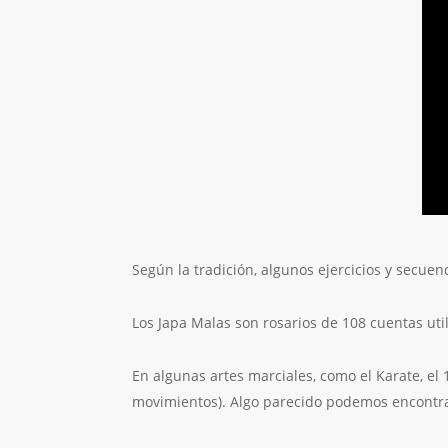
Según la tradición, algunos ejercicios y secue
Los Japa Malas son rosarios de 108 cuentas uti
En algunas artes marciales, como el Karate, el 1
movimientos). Algo parecido podemos encontrar