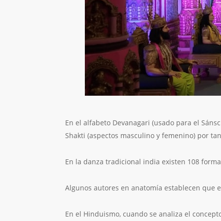
En el alfabeto Devanagari (usado para el Sánscr
Shakti (aspectos masculino y femenino) por tan
En la danza tradicional india existen 108 forma
Algunos autores en anatomía establecen que 
En el Hinduismo, cuando se analiza el concepto