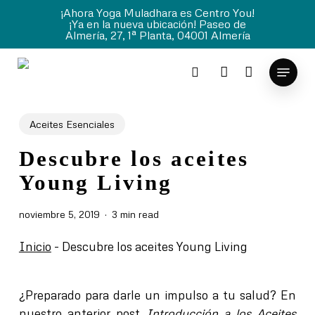
Skip
¡Ahora Yoga Muladhara es Centro You!
¡Ya en la nueva ubicación! Paseo de
to
Almería, 27, 1ª Planta, 04001 Almería
main
content
Menu
search
account
Aceites Esenciales
Descubre los aceites
Young Living
noviembre 5, 2019
3 min read
Inicio
-
Descubre los aceites Young Living
¿Preparado para darle un impulso a tu salud?
En
nuestro anterior post
Introducción a los Aceites