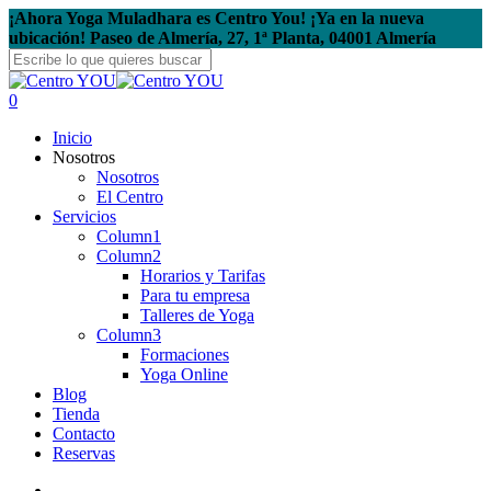
Skip
¡Ahora Yoga Muladhara es Centro You! ¡Ya en la nueva
to
ubicación! Paseo de Almería, 27, 1ª Planta, 04001 Almería
main
content
Close
Search
search
account
0
Menu
Inicio
Nosotros
Nosotros
El Centro
Servicios
Column1
Column2
Horarios y Tarifas
Para tu empresa
Talleres de Yoga
Column3
Formaciones
Yoga Online
Blog
Tienda
Contacto
Reservas
search