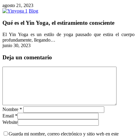
Manual
agosto 21, 2023
2023
Qué
Blog
es
el
Qué es el Yin Yoga, el estiramiento consciente
Yin
Yoga,
El Yin Yoga es un estilo de yoga pausado que estira el cuerpo
el
profundamente, llegando…
estiramiento
junio 30, 2023
consciente
Deja un comentario
Nombre
*
Email
*
Website
Guarda mi nombre, correo electrónico y sitio web en este