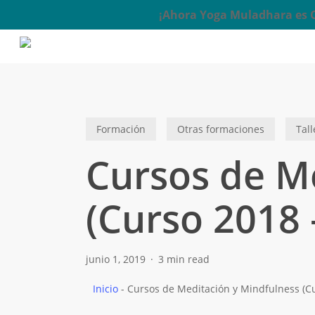
Skip
¡Ahora Yoga Muladhara es Ce
to
main
content
Formación
Otras formaciones
Tall
Cursos de M
(Curso 2018 
junio 1, 2019
3 min read
Inicio
-
Cursos de Meditación y Mindfulness (Cu