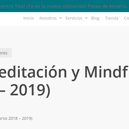
ntro You! ¡Ya en la nueva ubicación! Paseo de Almería, 
Inicio
Nosotros
Servicios
Blog
Tienda
Co
eres
editación y Mindf
– 2019)
rso 2018 – 2019)