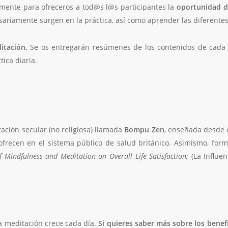
mente para ofreceros a tod@s l@s participantes la
oportunidad de
ariamente surgen en la práctica, así como aprender las diferentes
itación.
Se os entregarán resúmenes de los contenidos de cada t
ica diaria.
tación secular (no religiosa) llamada
Bompu Zen
, enseñada desde el
ofrecen en el sistema público de salud británico. Asimismo, form
f Mindfulness and Meditation on Overall Life Satisfaction;
(La Influen
la meditación crece cada día.
Si quieres saber más sobre los benefi