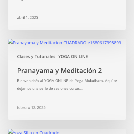
búsqueda.
abril 1, 2025
Pranayama
y
Clases y Tutoriales
YOGA ON LINE
Meditación
2
Pranayama y Meditación 2
Bienvenido/a al YOGA ONLINE de Yoga Muladhara. Aquí te
dejamos una serie de sesiones cortas…
febrero 12, 2025
Yoga