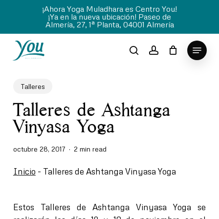
Skip
¡Ahora Yoga Muladhara es Centro You!
¡Ya en la nueva ubicación! Paseo de
to
Almería, 27, 1ª Planta, 04001 Almería
Close
main
Menu
content
Menu
search
account
Talleres
Talleres de Ashtanga
Vinyasa Yoga
octubre 28, 2017
2 min read
Inicio
-
Talleres de Ashtanga Vinyasa Yoga
Estos
Talleres de Ashtanga Vinyasa Yoga
se