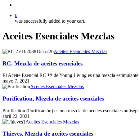
account
0
was successfully added to your cart.
Aceites Esenciales Mezclas
RC,
Aceites Esenciales Mezclas
Mezcla
de
RC, Mezcla de aceites esenciales
aceites
esenciales
El Aceite Esencial RC ™ de Young Living es una mezcla estimulante
mayo 7, 2021
Purification,
Aceites Esenciales Mezclas
Mezcla
de
Purification, Mezcla de aceites esenciales
aceites
esenciales
Purification (Purificación) es una mezcla de aceites esenciales ant
abril 22, 2021
Thieves,
Aceites Esenciales Mezclas
Mezcla
de
Thieves, Mezcla de aceites esenciales
aceites