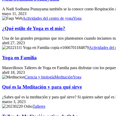
A Nadi Sodhana Pranayama también se la conoce como Respiración A
mayo 11, 2023
¿Qué
Actividades del centro de yoga
Yoga
estilo
de
¿Qué estilo de Yoga es el mio?
Yoga
es
Una de las grandes preguntas que nos planteamos cuando inciamos nu
el
abril 27, 2023
mio?
Yoga
Actividades del 
en
Familia
Yoga en Familia
Maravillosos Talleres de Yoga en Familia para disfrutar con los peque
abril 18, 2023
Qué
Ciencia y biología
Meditación
Yoga
es
la
Qué es la Meditación y para qué sirve
Meditación
y
¿Sabes qué es la meditación y para qué sirve? Si quieres saber qué es
para
marzo 3, 2023
qué
Taller
Talleres
sirve
de
Meditación