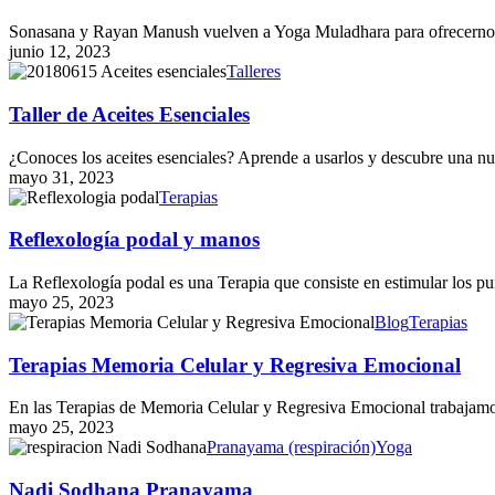
Manush
Sonasana y Rayan Manush vuelven a Yoga Muladhara para ofrec
junio 12, 2023
Taller
Talleres
de
Aceites
Taller de Aceites Esenciales
Esenciales
¿Conoces los aceites esenciales? Aprende a usarlos y descubre una n
mayo 31, 2023
Reflexología
Terapias
podal
y
Reflexología podal y manos
manos
La Reflexología podal es una Terapia que consiste en estimular los p
mayo 25, 2023
Terapias
Blog
Terapias
Memoria
Celular
Terapias Memoria Celular y Regresiva Emocional
y
Regresiva
En las Terapias de Memoria Celular y Regresiva Emocional trabajamo
Emocional
mayo 25, 2023
Nadi
Pranayama (respiración)
Yoga
Sodhana
Pranayama
Nadi Sodhana Pranayama