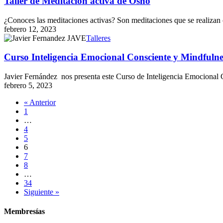
Taller de Meditación activa de Osho
activa
de
¿Conoces las meditaciones activas? Son meditaciones que se realiz
Osho
febrero 12, 2023
Curso
Talleres
Inteligencia
Emocional
Curso Inteligencia Emocional Consciente y Mindfulne
Consciente
y
Javier Fernández nos presenta este Curso de Inteligencia Emociona
Mindfulness
febrero 5, 2023
« Anterior
1
…
4
5
6
7
8
…
34
Siguiente »
Membresías