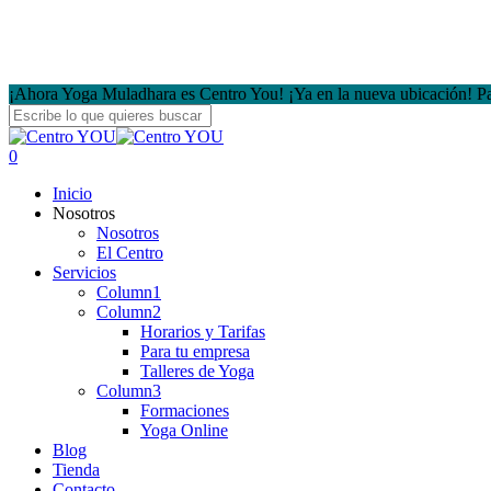
¡Ahora Yoga Muladhara es Centro You! ¡Ya en la nueva ubicación! Pa
Close
Search
search
account
0
Menu
Inicio
Nosotros
Nosotros
El Centro
Servicios
Column1
Column2
Horarios y Tarifas
Para tu empresa
Talleres de Yoga
Column3
Formaciones
Yoga Online
Blog
Tienda
Contacto