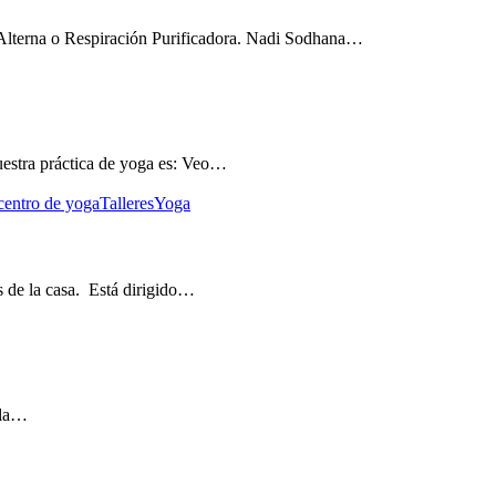
lterna o Respiración Purificadora. Nadi Sodhana…
estra práctica de yoga es: Veo…
centro de yoga
Talleres
Yoga
s de la casa. Está dirigido…
 la…