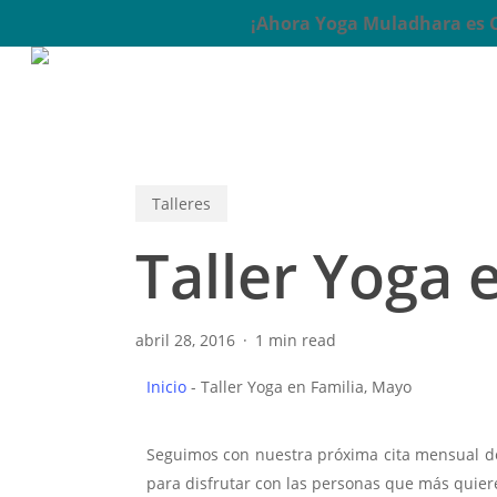
Skip
¡Ahora Yoga Muladhara es Ce
to
main
content
Talleres
Taller Yoga 
abril 28, 2016
1 min read
Inicio
-
Taller Yoga en Familia, Mayo
Seguimos con nuestra próxima cita mensual de
para disfrutar con las personas que más quier