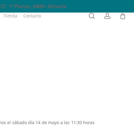
27, 1ª Planta, 04001 Almería
0
search
account
Tienda
Contacto
Reservas
os el sábado día 14 de mayo a las 11:30 horas