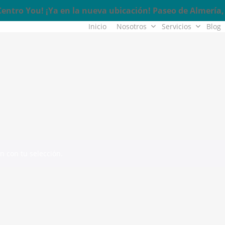
ntro You! ¡Ya en la nueva ubicación! Paseo de Almería, 
Inicio
Nosotros
Servicios
Blog
 con tu selección.